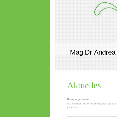
And
Mag Dr Andrea
Aktuelles
Homepage online
Auf meinen neuen Internetseiten stelle i
mich vor.