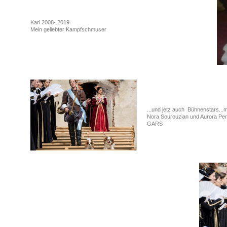
Kari 2008-.2019.
Mein geliebter Kampfschmuser
...und jetz auch Bühnenstars...
Nora Sourouzian und Aurora Per
GARS