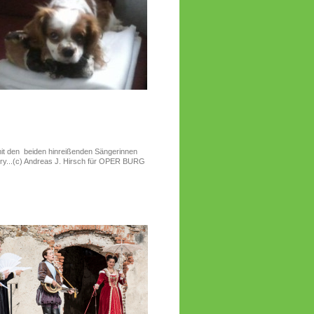
mit den beiden hinreißenden Sängerinnen
ry...(c) Andreas J. Hirsch für OPER BURG